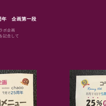
周年 企画第一段
ラボ企画
年を記念して